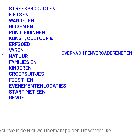
STREEKPRODUCTEN
: WINTERGASTEN IN 
FIETSEN
WANDELEN
GIDSEN EN
DRIEMANSPOLDER
RONDLEIDINGEN
KUNST, CULTUUR &
ERFGOED
VAREN
OVERNACHTEN
VERGADEREN
ETEN
NATUUR
FAMILIES EN
KINDEREN
GROEPSUITJES
FEEST- EN
DIT EVENEMENT HEEFT REEDS PLAATSGEVONDEN.
EVENEMENTENLOCATIES
START MET EEN
GEVOEL
excursie in de Nieuwe Driemanspolder. Dit waterrijke