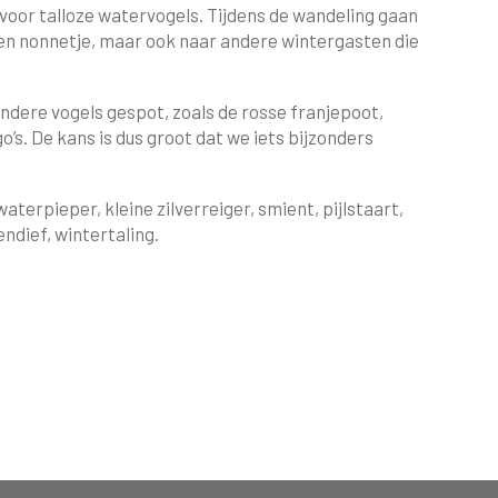
voor talloze watervogels. Tijdens de wandeling gaan
r en nonnetje, maar ook naar andere wintergasten die
ondere vogels gespot, zoals de rosse franjepoot,
go’s. De kans is dus groot dat we iets bijzonders
aterpieper, kleine zilverreiger, smient, pijlstaart,
endief, wintertaling.