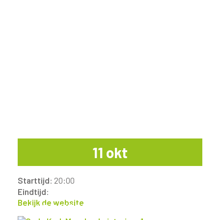
11 okt
Starttijd
: 20:00
Eindtijd
:
Bekijk de website
OUDE KERK MAASLAND