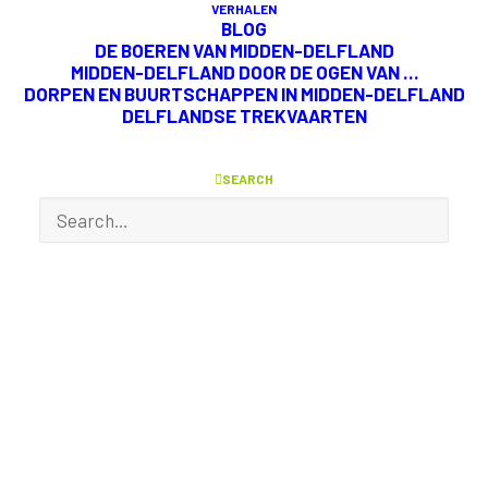
VERHALEN
Maasland. Op zaterdag 11 oktober 2025 om 20.00
BLOG
uur bespelen Leo Hans Koornneef en Reinier Kroos
DE BOEREN VAN
MIDDEN-DELFLAND
MIDDEN-DELFLAND DOOR
DE OGEN VAN …
het historische kerkorgel.
DORPEN EN BUURTSCHAPPEN IN MIDDEN-DELFLAND
DELFLANDSE TREKVAARTEN
Toegang:
vrije entree (collecte na afloop)
SEARCH
MEER INFORMATIE