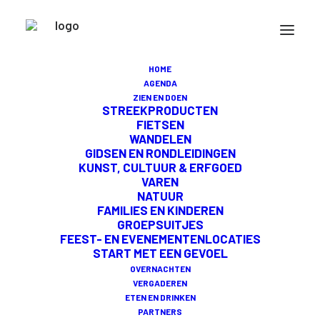
ORGELCONCERT IN OUDE KERK
MAASLAND
HOME
AGENDA
ZIEN EN DOEN
STREEKPRODUCTEN
FIETSEN
WANDELEN
GIDSEN EN RONDLEIDINGEN
DIT EVENEMENT HEEFT REEDS
KUNST, CULTUUR & ERFGOED
VAREN
PLAATSGEVONDEN.
NATUUR
FAMILIES EN KINDEREN
GROEPSUITJES
FEEST- EN EVENEMENTENLOCATIES
START MET EEN GEVOEL
OVERNACHTEN
VERGADEREN
ETEN EN DRINKEN
Liefhebbers van orgelmuziek zijn van harte welkom
PARTNERS
bij een sfeervol concert in de Oude Kerk van