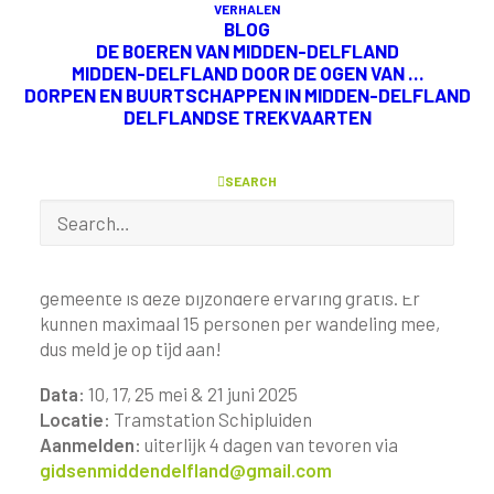
VERHALEN
georganiseerd door het Gidsengilde. Onder
BLOG
begeleiding van een ervaren gids wandel je 7 km
DE BOEREN VAN
MIDDEN-DELFLAND
MIDDEN-DELFLAND DOOR
DE OGEN VAN …
langs historische locaties uit de Tweede
DORPEN EN BUURTSCHAPPEN IN MIDDEN-DELFLAND
Wereldoorlog, zoals neergestorte vliegtuigen en
DELFLANDSE TREKVAARTEN
geïnundeerde polders. Tegelijkertijd geniet je van
het weidse landschap en de vele broedende
weidevogels – vrij als een vogel in de lucht.
SEARCH
De wandeling start en eindigt bij het Tramstation
Schipluiden, waar je ook een tentoonstelling over
WO2 kunt bezoeken. Dankzij een bijdrage van de
gemeente is deze bijzondere ervaring gratis. Er
kunnen maximaal 15 personen per wandeling mee,
dus meld je op tijd aan!
Data:
10, 17, 25 mei & 21 juni 2025
Locatie:
Tramstation Schipluiden
Aanmelden:
uiterlijk 4 dagen van tevoren via
gidsenmiddendelfland@gmail.com