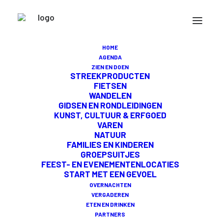
VRIJHEIDSWANDELING 'ZO VRIJ
ALS EEN VOGEL'
HOME
AGENDA
ZIEN EN DOEN
STREEKPRODUCTEN
FIETSEN
WANDELEN
GIDSEN EN RONDLEIDINGEN
DIT EVENEMENT HEEFT REEDS
KUNST, CULTUUR & ERFGOED
VAREN
PLAATSGEVONDEN.
NATUUR
FAMILIES EN KINDEREN
GROEPSUITJES
FEEST- EN EVENEMENTENLOCATIES
START MET EEN GEVOEL
OVERNACHTEN
VERGADEREN
ETEN EN DRINKEN
Beleef de vrijheid tijdens een unieke
PARTNERS
vrijheidswandeling door Midden-Delfland