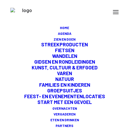
GIDSENGILDE
HOME
AGENDA
ZIEN EN DOEN
STREEKPRODUCTEN
De uitgestrekte polders en historische
FIETSEN
dorpen van Midden-Delfland brengen rust
WANDELEN
en nodigen uit tot écht kijken. Het
GIDSEN EN RONDLEIDINGEN
Gidsengilde neemt je mee op pad en brengt
KUNST, CULTUUR & ERFGOED
met hun maatwerktochten de verhalen
VAREN
NATUUR
achter dit bijzondere landschap tot leven.
FAMILIES EN KINDEREN
GROEPSUITJES
FEEST- EN EVENEMENTENLOCATIES
ONTDEK MIDDEN-DELFLAND MET
START MET EEN GEVOEL
HET GIDSENGILDE
OVERNACHTEN
VERGADEREN
ETEN EN DRINKEN
Heerlijk wandelen of fietsen door Midden-Delfland?
PARTNERS