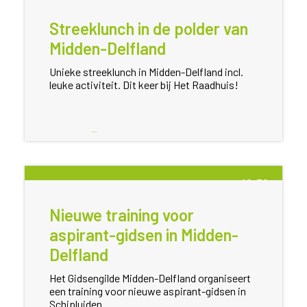
Streeklunch in de polder van
Midden-Delfland
Unieke streeklunch in Midden-Delfland incl.
leuke activiteit. Dit keer bij Het Raadhuis!
Meer informatie
5 SEP
10:30
Nieuwe training voor
aspirant-gidsen in Midden-
Delfland
Het Gidsengilde Midden-Delfland organiseert
een training voor nieuwe aspirant-gidsen in
Schipluiden.