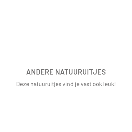
ANDERE NATUURUITJES
Deze natuuruitjes vind je vast ook leuk!
RONDVAARTEN VLAARDINGSE
FLUISTERBOOT
VLIETLANDER II
EDUCATIE LESSEN OP DE BOERDERIJ
BIJ BOER DIRK