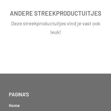
ANDERE STREEKPRODUCTUITJES
Deze streekproductuitjes vind je vast ook
leuk!
ADOPTEER EEN KOE
VLEES & ZUIVEL TE KOOP BIJ BOERIN IN
MIDDEN-DELFLAND
IJS EN A2-MELK VAN HOEVE BOUWLUST
PAGINA'S
Home