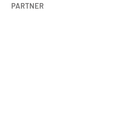
PARTNER
BIOLOGISCH MELKVEEBEDRIJF GRAVESTEYN