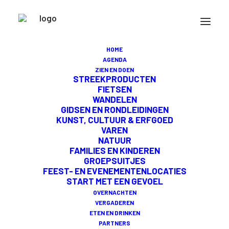
RUSTPUNT BIJ
MELKVEEHOUDERIJ
HOME
AGENDA
GRAVESTEIJN
ZIEN EN DOEN
STREEKPRODUCTEN
FIETSEN
WANDELEN
GIDSEN EN RONDLEIDINGEN
KUNST, CULTUUR & ERFGOED
VAREN
Een Rustpunt is een onbediende coffeecorner en
NATUUR
valt onder de vlag van Stichting Rustpunt die
FAMILIES EN KINDEREN
GROEPSUITJES
zorgt voor een eenduidige uitstraling, bewaking
FEEST- EN EVENEMENTENLOCATIES
van kwaliteit en vindbaarheid.
START MET EEN GEVOEL
OVERNACHTEN
PLEISTERPLAATS
VERGADEREN
ETEN EN DRINKEN
Wist je dat Melkveehouderij Gravesteyn in Oude
PARTNERS