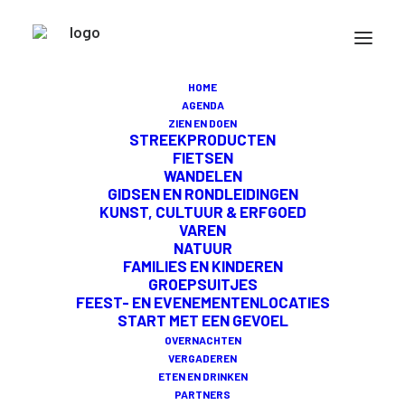
HOME
AGENDA
ZIEN EN DOEN
STREEKPRODUCTEN
Midden-Delfland kan je niet alleen beleven,
FIETSEN
WANDELEN
je kunt het ook proeven. In het open en
GIDSEN EN RONDLEIDINGEN
groene polderlandschap zijn boeren
KUNST, CULTUUR & ERFGOED
VAREN
dagelijks bezig om de mooiste
NATUUR
FAMILIES EN KINDEREN
streekproducten te maken. Gemaakt in de
GROEPSUITJES
FEEST- EN EVENEMENTENLOCATIES
buurt (dus korte ketens), vaak biologisch en
START MET EEN GEVOEL
met aandacht voor het welzijn van de
OVERNACHTEN
VERGADEREN
dieren. En ouderwets vol van smaak, zoals
ETEN EN DRINKEN
PARTNERS
het bedoeld is. Daarin herken je het