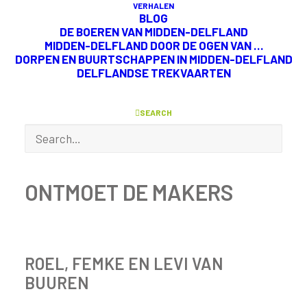
VERHALEN
BLOG
vakmanschap en de passie van de boeren
DE BOEREN VAN
MIDDEN-DELFLAND
uit Midden-Delfland. Dus lees verder en
MIDDEN-DELFLAND DOOR
DE OGEN VAN …
DORPEN EN BUURTSCHAPPEN IN MIDDEN-DELFLAND
ontmoet de makers!
DELFLANDSE TREKVAARTEN
SEARCH
ONTMOET DE MAKERS
ROEL, FEMKE EN LEVI VAN
BUUREN